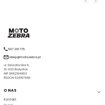
507 210 775
sklep@motozebra.pl
ul. Elewatorska 9,
15-620 Białystok
NIP 9662194953
REGON 529167696
Linki w stopce
O NAS
Kontakt