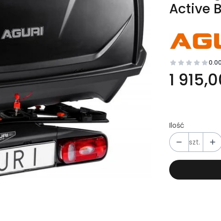
Active 
0.0
1 915,0
Ilość
szt.