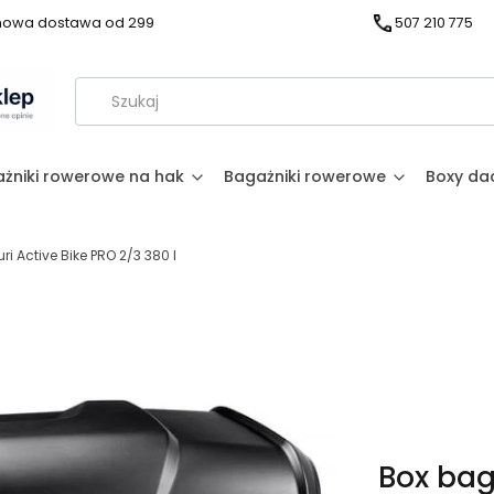
owa dostawa od 299
507 210 775
żniki rowerowe na hak
Bagażniki rowerowe
Boxy d
 Active Bike PRO 2/3 380 l
Box bag