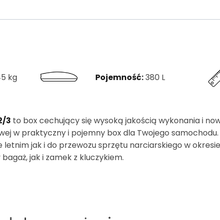
45 kg
Pojemność:
380 L
2/3
to box cechujący się wysoką jakością wykonania i n
wej w praktyczny i pojemny box dla Twojego samochodu. 
 letnim jak i do przewozu sprzętu narciarskiego w okres
agaż, jak i zamek z kluczykiem.