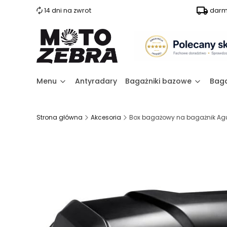
14 dni na zwrot
darm
Menu
Antyradary
Bagażniki bazowe
Baga
Strona główna
Akcesoria
Box bagażowy na bagażnik Aguri