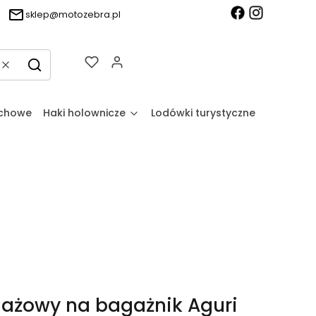
sklep@motozebra.pl
Produkty w koszyku: 0. Zobacz sz
Wyczyść
Szukaj
achowe
Haki holownicze
Lodówki turystyczne
ażowy na bagażnik Aguri