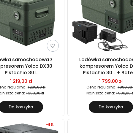
ówka samochodowa z
Lodówka samochodo
presorem Yolco DX30
kompresorem Yolco 
Pistachio 30 L
Pistachio 30 L + Bate
1 219,00 zł
1 799,00 zł
ena regularna:
1 299,00 zł
Cena regularna:
1 998,00 
ajniższa cena:
1 299,00 zł
Najniższa cena:
1 998,00 z
Do koszyka
Do koszyka
-9%