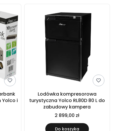
erbank
Lodówka kompresorowa
 Yolco i
turystyczna Yolco RL80D 80 L do
zabudowy kampera
2 899,00 zł
Do koszyka