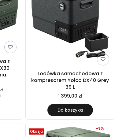
wa z
DX30
Lodówka samochodowa z
ria
kompresorem Yolco DX40 Grey
39 L
zł
1 399,00 zł
ł
Do koszyka
-9%
Okazja