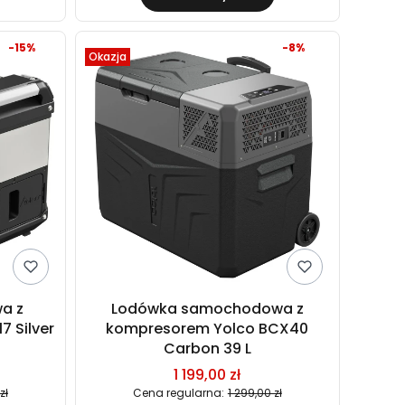
-15%
-8%
Okazja
a z
Lodówka samochodowa z
 Silver
kompresorem Yolco BCX40
Carbon 39 L
1 199,00 zł
zł
Cena regularna:
1 299,00 zł