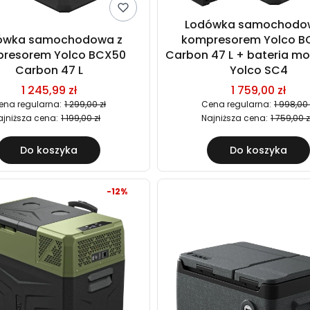
Lodówka samochodo
ówka samochodowa z
kompresorem Yolco B
resorem Yolco BCX50
Carbon 47 L + bateria m
Carbon 47 L
Yolco SC4
1 245,99 zł
1 759,00 zł
ena regularna:
1 299,00 zł
Cena regularna:
1 998,00 
ajniższa cena:
1 199,00 zł
Najniższa cena:
1 759,00 z
Do koszyka
Do koszyka
-12%