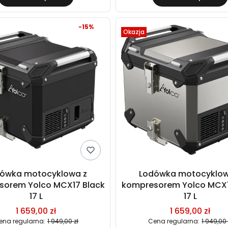
-15%
Okazja
ówka motocyklowa z
Lodówka motocyklow
sorem Yolco MCX17 Black
kompresorem Yolco MCX17
17 L
17 L
1 659,00 zł
1 659,00 zł
ena regularna:
1 949,00 zł
Cena regularna:
1 949,00 