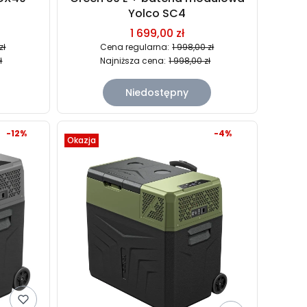
Yolco SC4
1 699,00 zł
zł
Cena regularna:
1 998,00 zł
ł
Najniższa cena:
1 998,00 zł
Niedostępny
-12%
-4%
Okazja