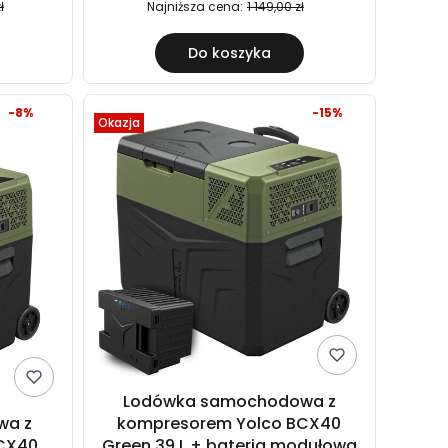
ł
Najniższa cena:
1 149,00 zł
Do koszyka
-8%
-15%
Okazja
Lodówka samochodowa z
wa z
kompresorem Yolco BCX40
CX40
Green 39 L + bateria modułowa