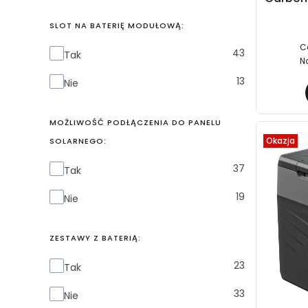
SLOT NA BATERIĘ MODUŁOWĄ:
C
Slot na baterię modułową:
43
Tak
N
13
Nie
MOŻLIWOŚĆ PODŁĄCZENIA DO PANELU
Okazja
SOLARNEGO:
Możliwość podłączenia do panelu solarnego:
37
Tak
19
Nie
ZESTAWY Z BATERIĄ:
Zestawy z baterią:
23
Tak
33
Nie