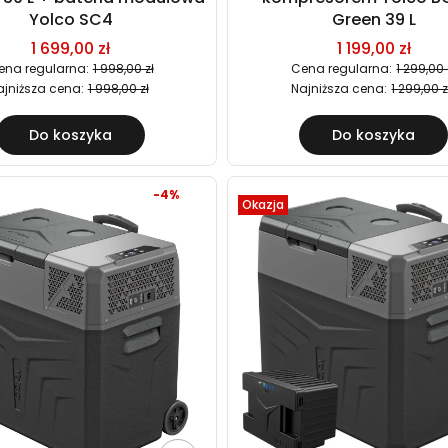
Yolco SC4
Green 39 L
1 699,00 zł
1 199,00 zł
ena regularna:
1 998,00 zł
Cena regularna:
1 299,00 
ajniższa cena:
1 998,00 zł
Najniższa cena:
1 299,00 z
Do koszyka
Do koszyka
-4%
Okazja