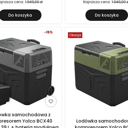
ajniższa cena:
1 949,00 zł
Najniższa cena:
1 949,00 z
Do koszyka
Do koszyka
-15%
Okazja
ówka samochodowa z
resorem Yolco BCX40
Lodówka samochodo
39 L + bateria modułowa
kompresorem Yolco B