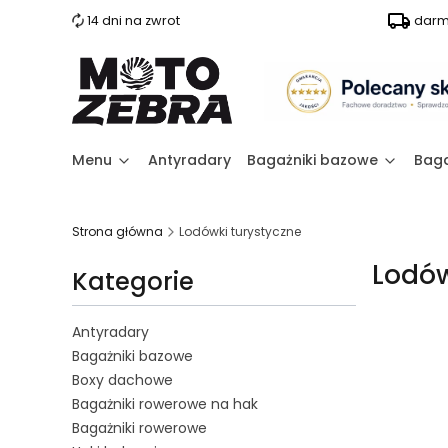
14 dni na zwrot
darm
Menu
Antyradary
Bagażniki bazowe
Baga
Strona główna
Lodówki turystyczne
Lodów
Kategorie
Antyradary
Bagażniki bazowe
Boxy dachowe
Bagażniki rowerowe na hak
Lista 
Bagażniki rowerowe