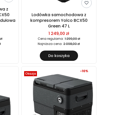
wa z
CX50
Lodówka samochodowa z
odułowa
kompresorem Yolco BCX50
Green 47 L
1 249,00 zł
zł
Cena regularna:
1 299,00 zł
ł
Najniższa cena:
2 098,00 zł
Do koszyka
-10%
Okazja