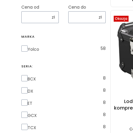
Cena od
Cena do
zł
zł
Okazja
MARKA
Marka
58
Yolco
SERIA:
Seria:
8
BCX
8
DX
Lod
8
ET
kompre
8
GCX
8
TCX
C