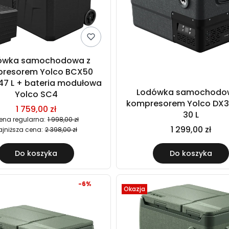
ówka samochodowa z
resorem Yolco BCX50
47 L + bateria modułowa
Lodówka samochodo
Yolco SC4
kompresorem Yolco DX3
1 759,00 zł
30 L
ena regularna:
1 998,00 zł
1 299,00 zł
ajniższa cena:
2 398,00 zł
Do koszyka
Do koszyka
-6%
Okazja