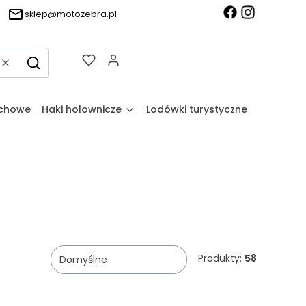
sklep@motozebra.pl
Produkty w koszyku: 0. Zobacz sz
Wyczyść
Szukaj
achowe
Haki holownicze
Lodówki turystyczne
Produkty:
58
Domyślne