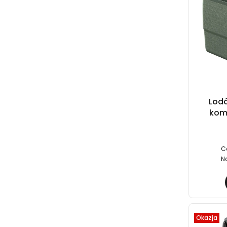
Lod
kom
C
N
Okazja