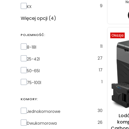
N
9
KX
Więcej opcji (4)
POJEMNOŚĆ:
Okazja
Pojemność:
11
8-18l
27
25-42l
17
50-65l
1
75-100l
KOMORY:
Komory:
30
Jednokomorowe
Lod
komp
26
Dwukomorowa
Carbon 