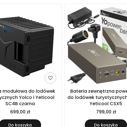
ia modułowa do lodówek
Bateria zewnętrzna pow
ycznych Yolco i Yeticool
do lodówek turystycznych
SC4B czarna
Yeticool CSX5
699,00 zł
799,00 zł
Do koszyka
Do koszyka