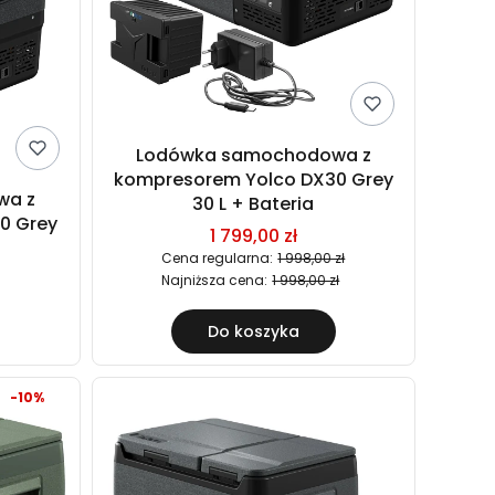
Lodówka samochodowa z
kompresorem Yolco DX30 Grey
wa z
30 L + Bateria
0 Grey
1 799,00 zł
Cena regularna:
1 998,00 zł
Najniższa cena:
1 998,00 zł
Do koszyka
-10%