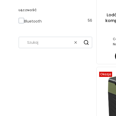
ŁĄCZNOŚĆ
Lod
komp
Łączność
56
Bluetooth
C
N
Wyczyść
Szukaj
Okazja