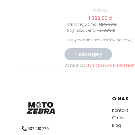
PERUZZO
1 099,00 zł
Cena regularna:
1 279,00 zł
Najniższa cena:
1 279,00 zł
Ceny podane bez kosztów dostawy.
Niedostępny
Dostępność:
tymczasowo niedostępn
Linki 
O NAS
Kontakt
O nas
Blog
507 210 775