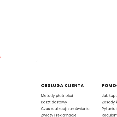
y
w stopce
OBSŁUGA KLIENTA
POMO
Metody płatności
Jak kup
Koszt dostawy
Zasady 
Czas realizacji zamówienia
Pytania 
Zwroty i reklamacje
Regulam