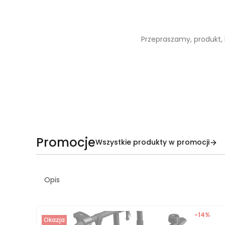
Przepraszamy, produkt, k
Promocje
Wszystkie produkty w promocji
Opis
-14%
Okazja