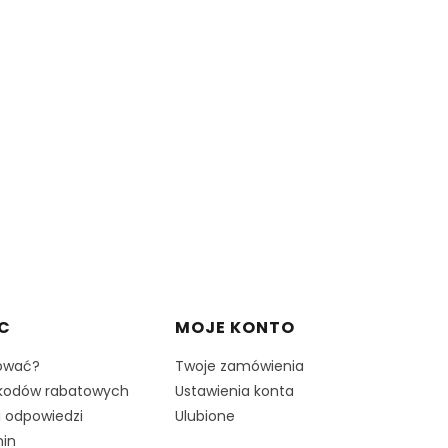
C
MOJE KONTO
ować?
Twoje zamówienia
kodów rabatowych
Ustawienia konta
i odpowiedzi
Ulubione
in