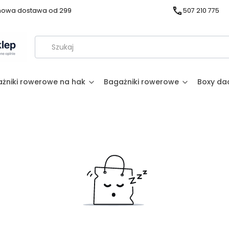
owa dostawa od 299
507 210 775
żniki rowerowe na hak
Bagażniki rowerowe
Boxy d