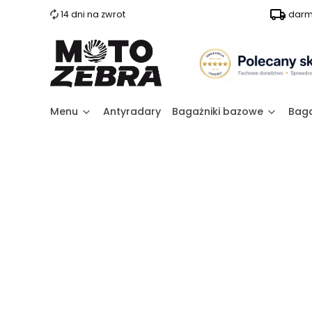
14 dni na zwrot
darm
Menu
Antyradary
Bagażniki bazowe
Baga