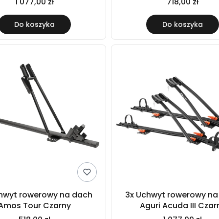
1 077,00 zł
718,00 zł
Do koszyka
Do koszyka
hwyt rowerowy na dach
3x Uchwyt rowerowy na
Amos Tour Czarny
Aguri Acuda III Czar