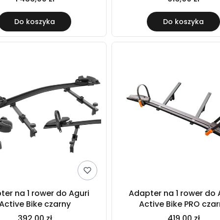
Do koszyka
Do koszyka
ter na 1 rower do Aguri
Adapter na 1 rower do 
Active Bike czarny
Active Bike PRO cza
392,00 zł
419,00 zł