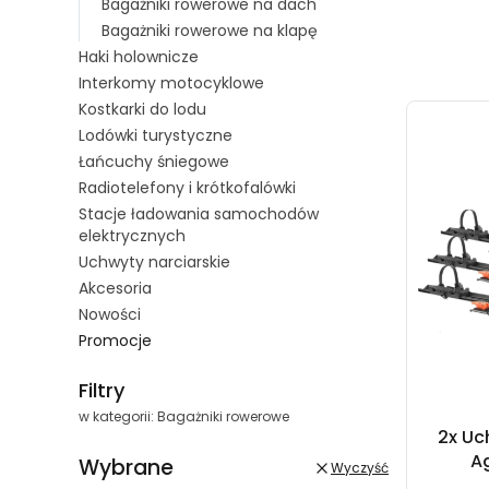
Bagażniki rowerowe na dach
Bagażniki rowerowe na klapę
Haki holownicze
Lista 
Interkomy motocyklowe
Kostkarki do lodu
Lodówki turystyczne
Łańcuchy śniegowe
Radiotelefony i krótkofalówki
Stacje ładowania samochodów
elektrycznych
Uchwyty narciarskie
Akcesoria
Nowości
Promocje
Filtry
w kategorii: Bagażniki rowerowe
2x Uc
Ag
Wybrane
Wyczyść