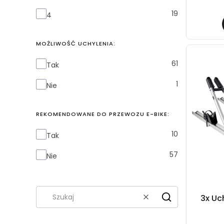
19
4
MOŻLIWOŚĆ UCHYLENIA:
Możliwość uchylenia:
61
Tak
1
Nie
REKOMENDOWANE DO PRZEWOZU E-BIKE:
Rekomendowane do przewozu E-bike:
10
Tak
57
Nie
3x Uc
Wyczyść
Szukaj