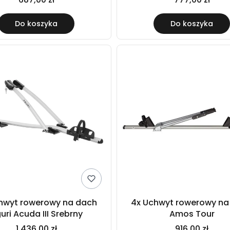
Do koszyka
Do koszyka
hwyt rowerowy na dach
4x Uchwyt rowerowy na
uri Acuda III Srebrny
Amos Tour
1 436,00 zł
916,00 zł