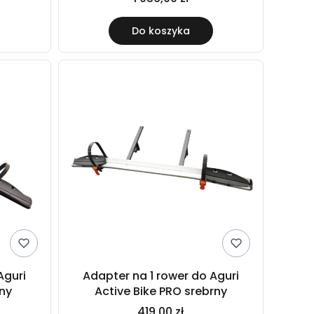
Do koszyka
Aguri
Adapter na 1 rower do Aguri
rny
Active Bike PRO srebrny
419,00 zł