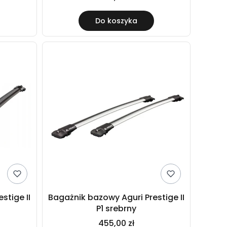
Do koszyka
stige II
Bagażnik bazowy Aguri Prestige II
P1 srebrny
455,00 zł