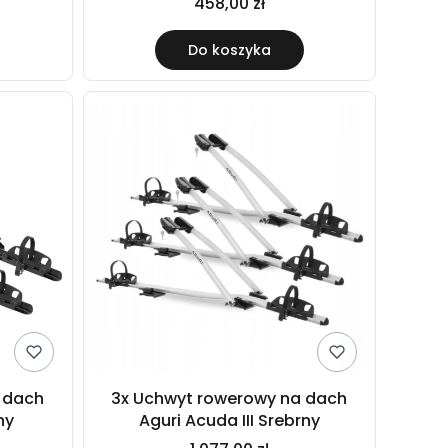
458,00 zł
Do koszyka
 dach
3x Uchwyt rowerowy na dach
ny
Aguri Acuda III Srebrny