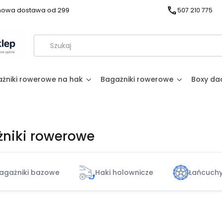
owa dostawa od 299
507 210 775
żniki rowerowe na hak
Bagażniki rowerowe
Boxy d
niki rowerowe
agażniki bazowe
Haki holownicze
Łańcuchy