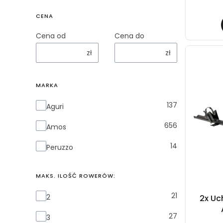
CENA
Cena od
Cena do
zł
zł
MARKA
Marka
137
Aguri
656
Amos
14
Peruzzo
MAKS. ILOŚĆ ROWERÓW:
Maks. ilość rowerów:
21
2
2x Uc
27
3