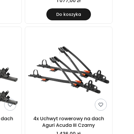
1 077,00 zł
Do koszyka
 dach
4x Uchwyt rowerowy na dach
y
Aguri Acuda III Czarny
1 436,00 zł