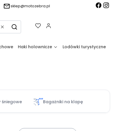
sklep@motozebra.pl
Produkty w koszyku: 0. Zobacz sz
Wyczyść
Szukaj
achowe
Haki holownicze
Lodówki turystyczne
 śniegowe
Bagażniki na klapę