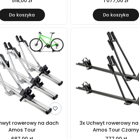
518,00 zł
1 077,00 zł
Do koszyka
Do koszyka
hwyt rowerowy na dach
3x Uchwyt rowerowy na
Amos Tour
Amos Tour Czarn
687,00 zł
777,00 zł