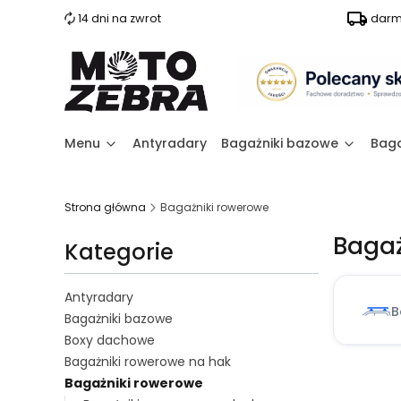
14 dni na zwrot
darm
Menu
Antyradary
Bagażniki bazowe
Baga
Strona główna
Bagażniki rowerowe
Bagaż
Kategorie
Antyradary
B
Bagażniki bazowe
Boxy dachowe
Bagażniki rowerowe na hak
Bagażniki rowerowe