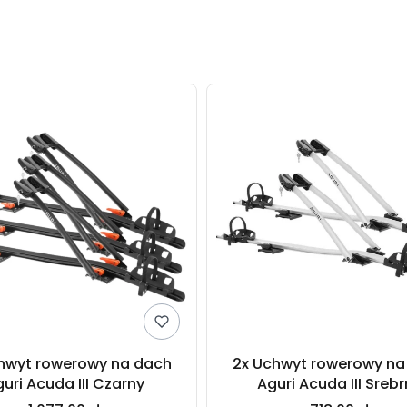
produktów
hwyt rowerowy na dach
2x Uchwyt rowerowy na
uri Acuda III Czarny
Aguri Acuda III Sreb