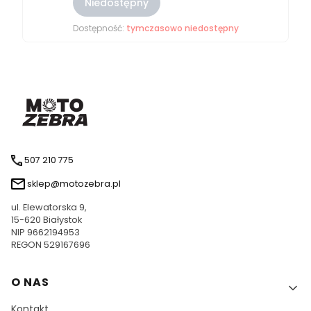
Niedostępny
Dostępność:
tymczasowo niedostępny
507 210 775
sklep@motozebra.pl
ul. Elewatorska 9,
15-620 Białystok
NIP 9662194953
REGON 529167696
Linki w stopce
O NAS
Kontakt